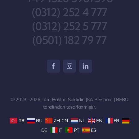
(0312) 252 4 777
(0312) 252 5 777
(0501) 182 79 77
© 2023 -2026 Tüm Hakları Saklıdır. JSA Personal | BEBU
tarafından tasarlanmıştır.
TR
RU
ZH-CN
NL
EN
FR
DE
IT
PT
ES