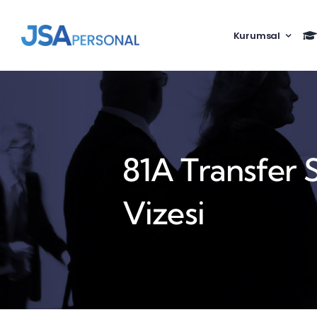
Skip
to
Kurumsal
content
81A Transfer 
Vizesi