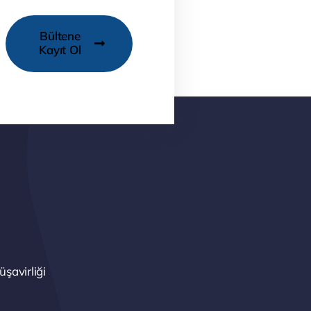
Bültene
Kayıt Ol
şavirliği