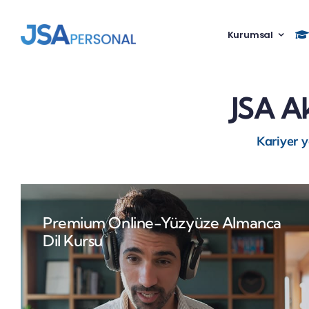
Skip
to
Kurumsal
content
JSA A
Kariyer 
Premium Online-Yüzyüze Almanca
Dil Kursu