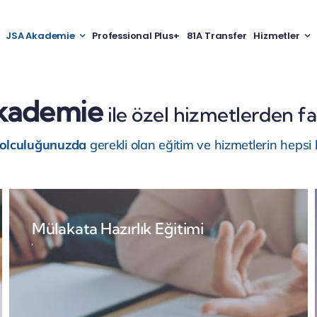
JSA Akademie
Professional Plus+
81A Transfer
Hizmetler
kademie
ile özel hizmetlerden fa
yolculuğunuzda
gerekli olan eğitim ve hizmetlerin hepsi 
Mülakata Hazırlık Eğitimi