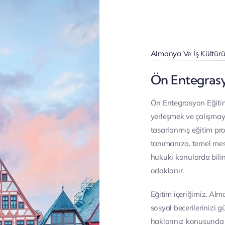
Almanya Ve İş Kültü
Ön Entegrasy
Ön Entegrasyon Eğitim
yerleşmek ve çalışmaya
tasarlanmış eğitim pro
tanımanıza, temel mesl
hukuki konularda bili
odaklanır.
Eğitim içeriğimiz, Alm
sosyal becerilerinizi g
haklarınız konusunda b