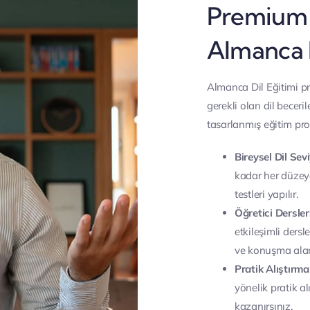
Premium 
Almanca 
Almanca Dil Eğitimi pr
gerekli olan dil beceril
tasarlanmış eğitim pro
Bireysel Dil Sev
kadar her düzeyd
testleri yapılır.
Öğretici Dersler
etkileşimli ders
ve konuşma alanl
Pratik Alıştırma
yönelik pratik al
kazanırsınız.