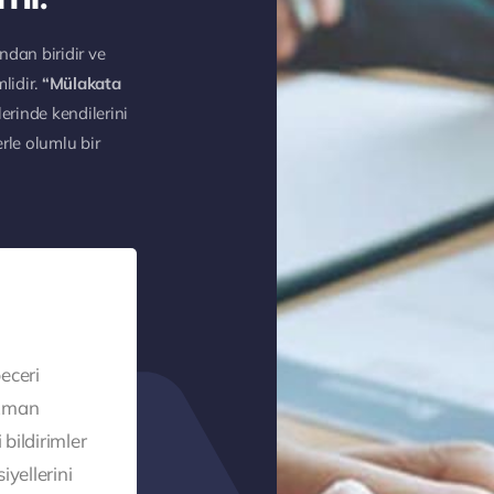
ndan biridir ve
lidir.
“Mülakata
erinde kendilerini
erle olumlu bir
eceri
Uzman
 bildirimler
iyellerini